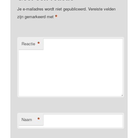
Je e-mailadres wordt niet gepubliceerd.
Vereiste velden
*
zijn gemarkeerd met
*
Reactie
*
Naam