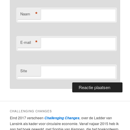
*
Naam
*
E-mail
Site
CHALLENGING CHANGES
Eind 2017 verscheen
,
over de Ladder van
Challenging Changes
Lansink als kader voor circulaire economie. Vanaf najaar 2015 heb ik
aan het boek gewerkt, met Sophie van Kempen, die het boekontwerp