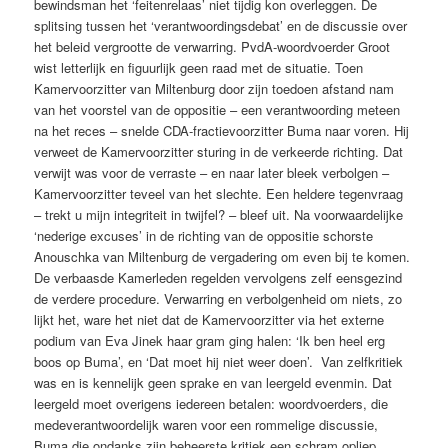
bewindsman het ‘feitenrelaas’ niet tijdig kon overleggen. De
splitsing tussen het ‘verantwoordingsdebat’ en de discussie over
het beleid vergrootte de verwarring. PvdA-woordvoerder Groot
wist letterlijk en figuurlijk geen raad met de situatie. Toen
Kamervoorzitter van Miltenburg door zijn toedoen afstand nam
van het voorstel van de oppositie – een verantwoording meteen
na het reces – snelde CDA-fractievoorzitter Buma naar voren. Hij
verweet de Kamervoorzitter sturing in de verkeerde richting. Dat
verwijt was voor de verraste – en naar later bleek verbolgen –
Kamervoorzitter teveel van het slechte. Een heldere tegenvraag
– trekt u mijn integriteit in twijfel? – bleef uit. Na voorwaardelijke
‘nederige excuses’ in de richting van de oppositie schorste
Anouschka van Miltenburg de vergadering om even bij te komen.
De verbaasde Kamerleden regelden vervolgens zelf eensgezind
de verdere procedure. Verwarring en verbolgenheid om niets, zo
lijkt het, ware het niet dat de Kamervoorzitter via het externe
podium van Eva Jinek haar gram ging halen: ‘Ik ben heel erg
boos op Buma’, en ‘Dat moet hij niet weer doen’. Van zelfkritiek
was en is kennelijk geen sprake en van leergeld evenmin. Dat
leergeld moet overigens iedereen betalen: woordvoerders, die
medeverantwoordelijk waren voor een rommelige discussie,
Buma die ondanks zijn beheerste kritiek een schram opliep