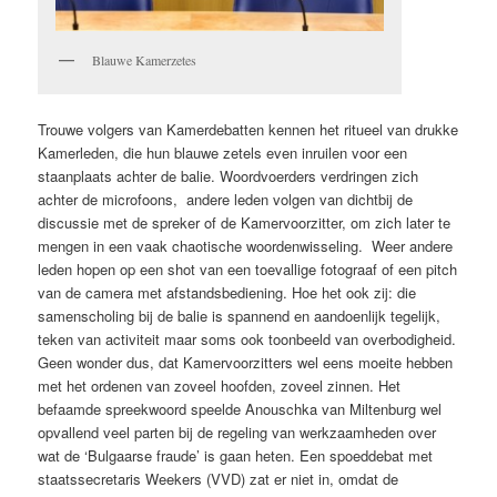
Blauwe Kamerzetes
Trouwe volgers van Kamerdebatten kennen het ritueel van drukke
Kamerleden, die hun blauwe zetels even inruilen voor een
staanplaats achter de balie. Woordvoerders verdringen zich
achter de microfoons, andere leden volgen van dichtbij de
discussie met de spreker of de Kamervoorzitter, om zich later te
mengen in een vaak chaotische woordenwisseling. Weer andere
leden hopen op een shot van een toevallige fotograaf of een pitch
van de camera met afstandsbediening. Hoe het ook zij: die
samenscholing bij de balie is spannend en aandoenlijk tegelijk,
teken van activiteit maar soms ook toonbeeld van overbodigheid.
Geen wonder dus, dat Kamervoorzitters wel eens moeite hebben
met het ordenen van zoveel hoofden, zoveel zinnen. Het
befaamde spreekwoord speelde Anouschka van Miltenburg wel
opvallend veel parten bij de regeling van werkzaamheden over
wat de ‘Bulgaarse fraude’ is gaan heten. Een spoeddebat met
staatssecretaris Weekers (VVD) zat er niet in, omdat de