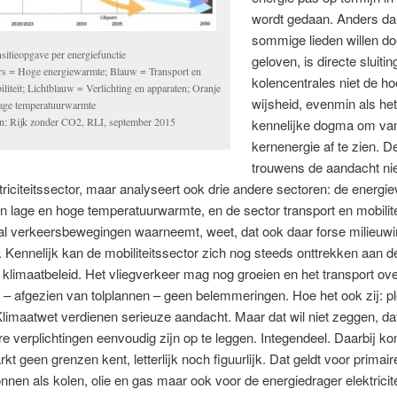
wordt gedaan. Anders d
sommige lieden willen d
sitieopgave per energiefunctie
geloven, is directe sluitin
rs = Hoge energiewarmte; Blauw = Transport en
kolencentrales niet de h
liteit; Lichtblauw = Verlichting en apparaten; Oranje
wijsheid, evenmin als he
age temperatuurwarmte
n: Rijk zonder CO2, RLI, september 2015
kennelijke dogma om va
kernenergie af te zien. De
trouwens de aandacht nie
triciteitssector, maar analyseert ook drie andere sectoren: de energie
n lage en hoge temperatuurwarmte, en de sector transport en mobilite
al verkeersbewegingen waarneemt, weet, dat ook daar forse milieuwi
. Kennelijk kan de mobiliteitssector zich nog steeds onttrekken aan d
 klimaatbeleid. Het vliegverkeer mag nog groeien en het transport ov
 – afgezien van tolplannen – geen belemmeringen. Hoe het ook zij: pl
limaatwet verdienen serieuze aandacht. Maar dat wil niet zeggen, dat
e verplichtingen eenvoudig zijn op te leggen. Integendeel. Daarbij ko
kt geen grenzen kent, letterlijk noch figuurlijk. Dat geldt voor primair
nnen als kolen, olie en gas maar ook voor de energiedrager elektricite