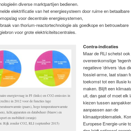
nologieën diverse marktpartijen bedienen.
nelde elektrificatie van het energiesysteem door ruime en betaalbare
omopslag voor decentrale energiesystemen,
braak van thorium-reactortechnologie als goedkope en betrouwbare
giebron voor grote elektriciteitscentrales.
Contra-indicaties
Maar de RLI schetst ook
overeenkomstige ‘tegenh
negatieve ‘drivers ‘dus d
fossiel-arme, laat staan f
toekomst tot een illusie 
maken. Blijft een klimaa
uit, dan gaat of moet elk 
maire energievraag in PJ (links) en CO2-emissies in
rechts) in 2012 voor de functies lage
kiezen tussen aanpakken
peratuurwarmte (paars), hoge temperatuurwarmte
aanpassen aan de
en), licht,apparaten en databeheer (blauw) en
klimaatproblematiek. Ko
sport en mobiliteit (oranje)
Europese Energie-unie to
n: Rijk zonder CO2, RLI (september 2015)
dan leidt nationaal energi