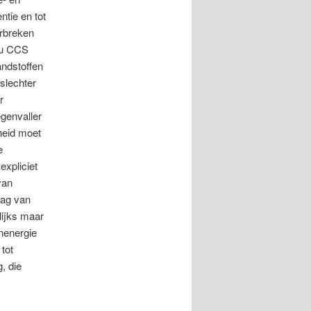
ntie en tot
orbreken
ou CCS
andstoffen
slechter
r
genvaller
heid moet
e
expliciet
van
lag van
lijks maar
nenergie
tot
, die