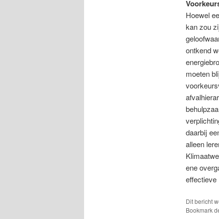
Voorkeurs
Hoewel ee
kan zou zi
geloofwaar
ontkend wo
energiebro
moeten bli
voorkeurs
afvalhiera
behulpzaam
verplichti
daarbij ee
alleen ler
Klimaatwet
ene overga
effectieve
Dit bericht 
Bookmark 