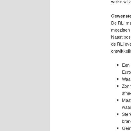
welke wij
Gewenste
De RLI maa
meezitten 
Naast posi
de RLI eve
ontwikkeli
Een 
Eur
Waar
Zon 
afne
Maat
waar
Ster
bran
Geïn