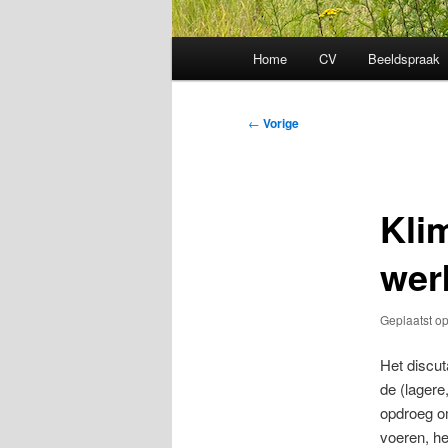
Hoofdmenu
Home
CV
Beeldspraak
Bericht
←
Vorige
navigatie
Kli
wer
Geplaatst o
Het discu
de (lagere
opdroeg om
voeren, he