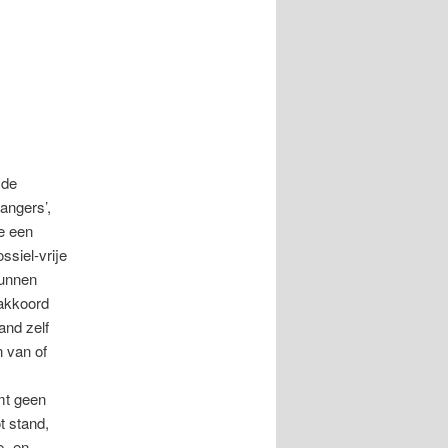
 de
angers’,
ie een
ossiel-vrije
kunnen
takkoord
land zelf
 van of
mt geen
t stand,
e- en