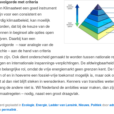
volgorde met criteria
n Klimaatwet een goed instrument
jn voor een consistent en
dig klimaatbeleid, kan moeilijk
rden, dat bij de keuze van de
nnen in beginsel alle opties open
jven. Daarbij kan een
volgorde – naar analogie van de
rchie – aan de hand van criteria
 zijn. Ook dient onderscheid gemaakt te worden tussen nationale re
ngen en internationale inspannings-verplichtingen. De afdwingbaarheid
n belangrijke rol, omdat de vrije energiemarkt geen grenzen kent. De ti
en of en in hoeverre een fossiel-vrije toekomst mogelijk is, maar ook o
 al dan niet blijft steken in wensdenken. Kenners van transities weten
ng de andere niet is. Wil Nederland de ambities waar maken, dan zi
 maatregelen – nodig, naast een groot draagvlak.
werd geplaatst in
Ecologie
,
Energie
,
Ladder van Lansink
,
Nieuws
,
Politiek
door
ad
de
permalink
.