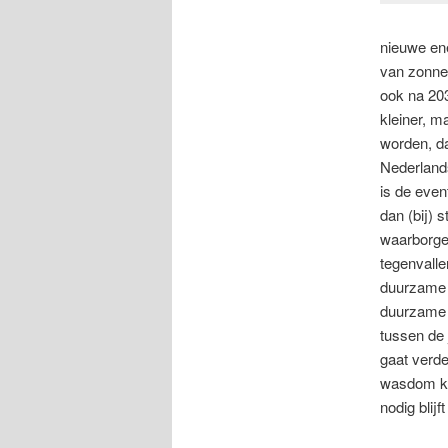
nieuwe ene
van zonne
ook na 203
kleiner, m
worden, da
Nederland
is de even
dan (bij) 
waarborgen
tegenvalle
duurzame e
duurzame e
tussen de 
gaat verde
wasdom ko
nodig blijf