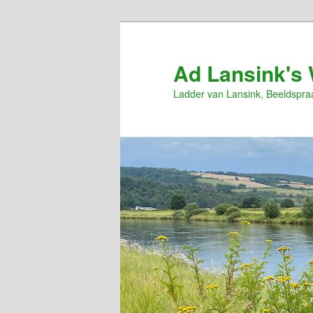
Spring
naar
de
Ad Lansink's 
primaire
Ladder van Lansink, Beeldspra
inhoud