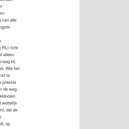
an
oen
g van alle
oogste
t
n
 RLI richt
t alleen
vraag bij
it. Wie het
nst te
e pressie
er de weg
eidooien
 wettelijk
mt, dat de
e
it, op