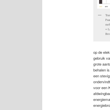
Tran
Paa
mobi
= L
Bro
op de elek
gebruik va
grote aant
behalen is
een stevig
ondervindt
voor een K
afdwingbar
energiemar
energiebro