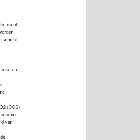
lles moet
 worden.
n schetst
erika en
en
erk
 CO2 (CCS)
economie
eid van
lde