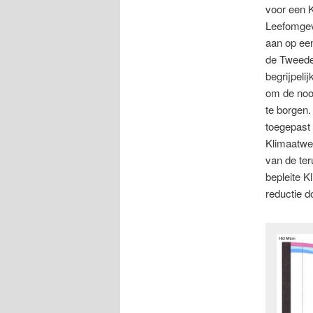
voor een 
Leefomgevi
aan op een
de Tweede
begrijpeli
om de nood
te borgen.
toegepast 
Klimaatwet
van de ter
bepleite K
reductie d