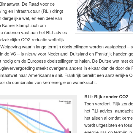
Klimaatwet. De Raad voor de
ng en Infrastructuur (RLI) dringt
 dergelijke wet, en een deel van
 Kamer klampt zich om
jke redenen vast aan het RLI-advies
zakelijke CO2-reductie wettelijk
 Wetgeving waarin lange termijn doelstellingen worden vastgelegd –
in de VS – is nieuw voor Nederland. Duitsland en Frankrijk hadden g
 nodig om de Europese doelstellingen te halen. De Duitse wet met de
ugleververgoeding steekt overigens anders in elkaar dan de door de 
limaatwet naar Amerikaanse snit. Frankrijk bereikt een aanzienlijke 
oor de combinatie van kernenergie en waterkracht.
RLI: Rijk zonder CO2
Toch verdient ‘Rijk zond
het RLI-advies aandacht
het alleen al omdat kerne
wordt uitgesloten en foss
energie pas op termijn in