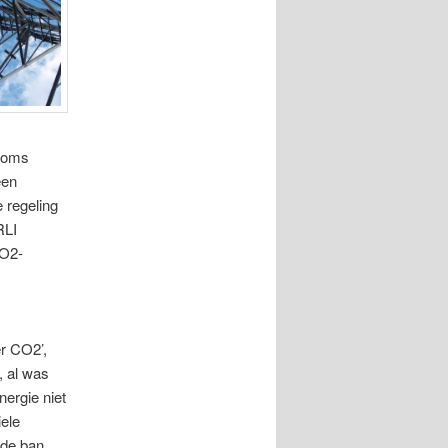
 soms
een
 regeling
RLI
CO2-
er CO2’,
, al was
nergie niet
iele
 de ban