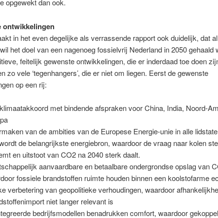
ze opgewekt dan ook.
 ontwikkelingen
kt in het even degelijke als verrassende rapport ook duidelijk, dat a
wil het doel van een nagenoeg fossielvrij Nederland in 2050 gehaald
tieve, feitelijk gewenste ontwikkelingen, die er inderdaad toe doen zij
n zo vele ‘tegenhangers’, die er niet om liegen. Eerst de gewenste
ngen op een rij:
klimaatakkoord met bindende afspraken voor China, India, Noord-Am
opa
maken van de ambities van de Europese Energie-unie in alle lidstat
wordt de belangrijkste energiebron, waardoor de vraag naar kolen st
emt en uitstoot van CO2 na 2040 sterk daalt.
schappelijk aanvaardbare en betaalbare ondergrondse opslag van
door fossiele brandstoffen ruimte houden binnen een koolstofarme 
ke verbetering van geopolitieke verhoudingen, waardoor afhankelijkh
dstoffenimport niet langer relevant is
tegreerde bedrijfsmodellen benadrukken comfort, waardoor gekoppe