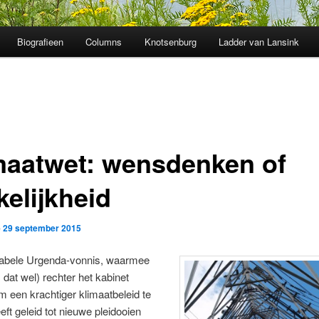
Biografieen
Columns
Knotsenburg
Ladder van Lansink
maatwet: wensdenken of
kelijkheid
p
29 september 2015
tabele Urgenda-vonnis, waarmee
, dat wel) rechter het kabinet
 een krachtiger klimaatbeleid te
eft geleid tot nieuwe pleidooien