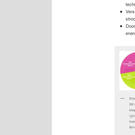
tech
Vers
stro
Door
ener
Pri
Mt (
tem
(gro
tran
Bro