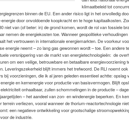
klimaatbeleid tot concurre
rgiegrenzen binnen de EU. Een ander risico ligt in het onvolledig do
-energie door onvoldoende koopkracht en te hoge kapitaalkosten. Z
0 niet van (of beter: in) de grond komen, wordt de rol van fossiele br
aar nemen de energiekosten toe. Wanneer geopolitieke verhoudingen 
alt het vertrouwen in internationale energiemarkten. De voorkeur voo
se energie neemt – zo lang gas gewonnen wordt – toe. Een andere te
tuele versnippering van de markt van energietechnologieën: de over
sturen om een veilige, betrouwbare en betaalbare energievoorziening t
. Leveringszekerheid blijft immers het trefwoord. De RLI noemt ook 
rs bij voorzieningen, die ik al jaren geleden essentieel achtte: opslag 
nergie en kernenergie voor productie van basisvermogen. Blijft ops
lektriciteit onhaalbaar, zullen schommelingen in de productie – dage
jaargetijden – het aandeel van zon- en windenergie beperken. En ker
r terrein verliezen, vooral wanneer de thorium-reactortechnologie niet 
mt: een negatieve ontwikkeling voor grootschalige stroomopwekking
t voor de industrie.