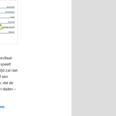
sultaat-
 speelt
jd zal niet
f een
, dat de
jn daden –
min
.